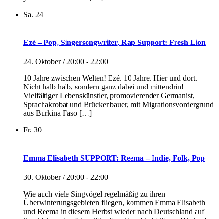
Sa.
24
Ezé – Pop, Singersongwriter, Rap Support: Fresh Lion
24. Oktober / 20:00
-
22:00
10 Jahre zwischen Welten! Ezé. 10 Jahre. Hier und dort.
Nicht halb halb, sondern ganz dabei und mittendrin!
Vielfältiger Lebenskünstler, promovierender Germanist,
Sprachakrobat und Brückenbauer, mit Migrationsvordergrund
aus Burkina Faso […]
Fr.
30
Emma Elisabeth SUPPORT: Reema – Indie, Folk, Pop
30. Oktober / 20:00
-
22:00
Wie auch viele Singvögel regelmäßig zu ihren
Überwinterungsgebieten fliegen, kommen Emma Elisabeth
und Reema in diesem Herbst wieder nach Deutschland auf