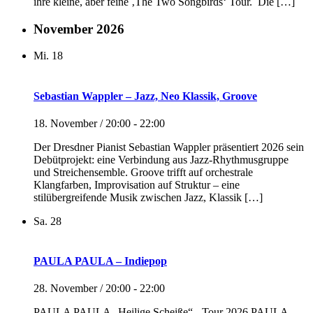
ihre kleine, aber feine ‚The Two Songbirds‘ Tour. Die […]
November 2026
Mi.
18
Sebastian Wappler – Jazz, Neo Klassik, Groove
18. November / 20:00
-
22:00
Der Dresdner Pianist Sebastian Wappler präsentiert 2026 sein
Debütprojekt: eine Verbindung aus Jazz-Rhythmusgruppe
und Streichensemble. Groove trifft auf orchestrale
Klangfarben, Improvisation auf Struktur – eine
stilübergreifende Musik zwischen Jazz, Klassik […]
Sa.
28
PAULA PAULA – Indiepop
28. November / 20:00
-
22:00
PAULA PAULA „Heilige Scheiße“ - Tour 2026 PAULA