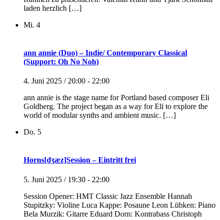
laden herzlich […]
Mi.
4
ann annie (Duo) – Indie/ Contemporary Classical
(Support: Oh No Noh)
4. Juni 2025 / 20:00
-
22:00
ann annie is the stage name for Portland based composer Eli
Goldberg. The project began as a way for Eli to explore the
world of modular synths and ambient music. […]
Do.
5
Horns[dʒæz]Session – Eintritt frei
5. Juni 2025 / 19:30
-
22:00
Session Opener: HMT Classic Jazz Ensemble Hannah
Stupitzky: Violine Luca Kappe: Posaune Leon Lübken: Piano
Bela Murzik: Gitarre Eduard Dorn: Kontrabass Christoph