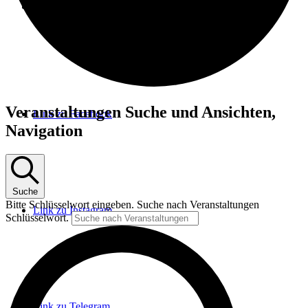
Menü
Menü
Veranstaltungen
Veranstaltungen Suche und Ansichten,
Link zu Facebook
Navigation
Suche
Bitte Schlüsselwort eingeben. Suche nach Veranstaltungen
Link zu Instagram
Schlüsselwort.
Link zu Telegram