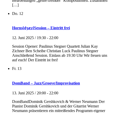
Bearbeitungen „genre-fremder“ Kompositionen. Zusammen
[…]
Do.
12
Horns[dʒæz]Session – Eintritt frei
12. Juni 2025 / 19:30
-
22:00
Session Opener: Paulinus Stegner Quartett Julian Kay
Zichner Ben Scheibe Christian Luck Paulinus Stegner
Anschließend Session. Einlass ab 19:30 Uhr Wir freuen uns
auf euch! Der Eintritt ist frei!
Fr.
13
DomBand – Jazz/Groove/Improvisation
13. Juni 2025 / 20:00
-
22:00
DomBandDominik Gershkovich & Werner Neumann Der
Pianist Dominik Gershkovich und der Gitarrist Werner
Neumann präsentieren ein mitreißendes Programm eigener