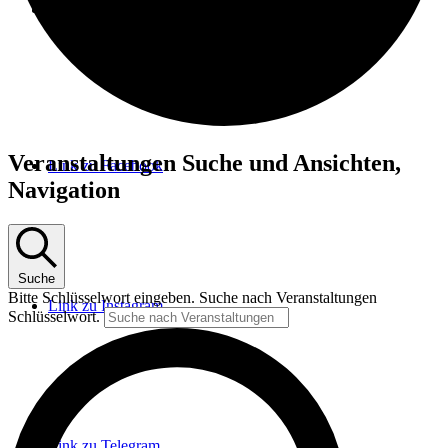
Menü
Menü
Veranstaltungen
Veranstaltungen Suche und Ansichten,
Link zu Facebook
für
Navigation
10.
Juni
2025
Suche
Bitte Schlüsselwort eingeben. Suche nach Veranstaltungen
Link zu Instagram
Schlüsselwort.
Link zu Telegram