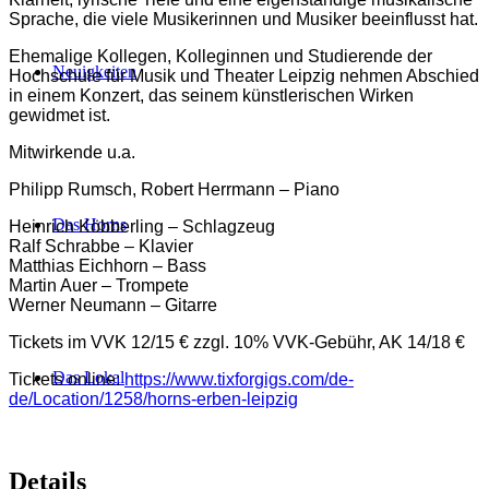
Sprache, die viele Musikerinnen und Musiker beeinflusst hat.
Ehemalige Kollegen, Kolleginnen und Studierende der
Neuigkeiten
Hochschule für Musik und Theater Leipzig nehmen Abschied
in einem Konzert, das seinem künstlerischen Wirken
gewidmet ist.
Mitwirkende u.a.
Philipp Rumsch, Robert Herrmann – Piano
Das Horns
Heinrich Köbberling – Schlagzeug
Ralf Schrabbe – Klavier
Matthias Eichhorn – Bass
Martin Auer – Trompete
Werner Neumann – Gitarre
Tickets im VVK 12/15 € zzgl. 10% VVK-Gebühr, AK 14/18 €
Das Lokal
Tickets online:
https://www.tixforgigs.com/de-
de/Location/1258/horns-erben-leipzig
Details