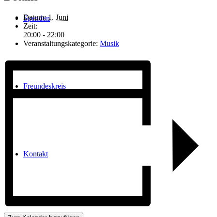
Datum:
1. Juni
Spenden
Zeit:
20:00 - 22:00
Veranstaltungskategorie:
Musik
Freundeskreis
Kontakt