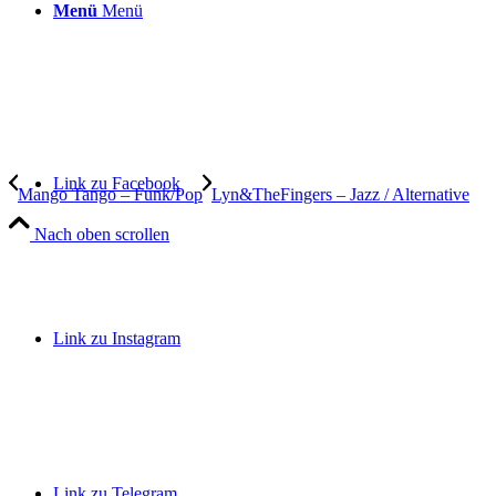
Menü
Menü
Link zu Facebook
Mango Tango – Funk/Pop
Lyn&TheFingers – Jazz / Alternative
Nach oben scrollen
Link zu Instagram
Link zu Telegram