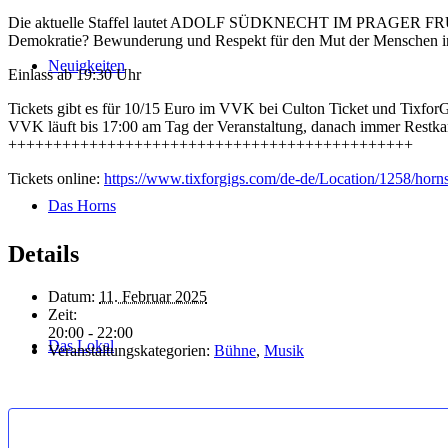
Die aktuelle Staffel lautet ADOLF SÜDKNECHT IM PRAGER FRÜHLI
Demokratie? Bewunderung und Respekt für den Mut der Menschen in d
Neuigkeiten
Einlass ab 19:30 Uhr
Tickets gibt es für 10/15 Euro im VVK bei Culton Ticket und Tixfor
VVK läuft bis 17:00 am Tag der Veranstaltung, danach immer Restka
+++++++++++++++++++++++++++++++++++++++++++++
Tickets online:
https://www.tixforgigs.com/de-de/Location/1258/horns
Das Horns
Details
Datum:
11. Februar 2025
Zeit:
20:00 - 22:00
Das Lokal
Veranstaltungskategorien:
Bühne
,
Musik