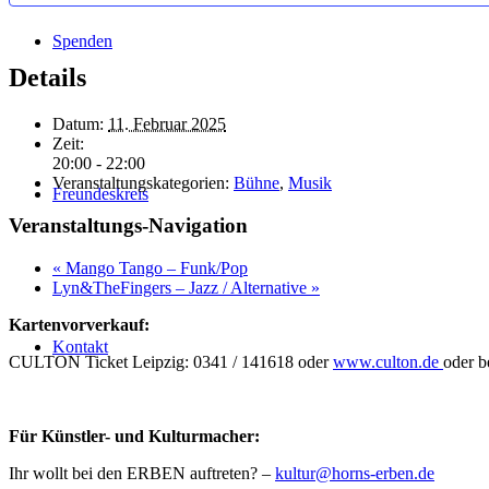
Spenden
Details
Datum:
11. Februar 2025
Zeit:
20:00 - 22:00
Veranstaltungskategorien:
Bühne
,
Musik
Freundeskreis
Veranstaltungs-Navigation
«
Mango Tango – Funk/Pop
Lyn&TheFingers – Jazz / Alternative
»
Kartenvorverkauf:
Kontakt
CULTON Ticket Leipzig: 0341 / 141618 oder
www.culton.de
oder b
Für Künstler- und Kulturmacher:
Ihr wollt bei den ERBEN auftreten? –
kultur@horns-erben.de