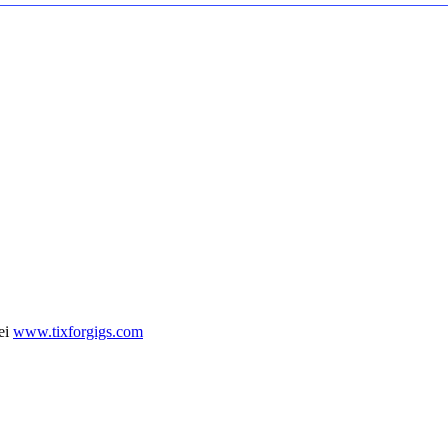
ei
www.tixforgigs.com