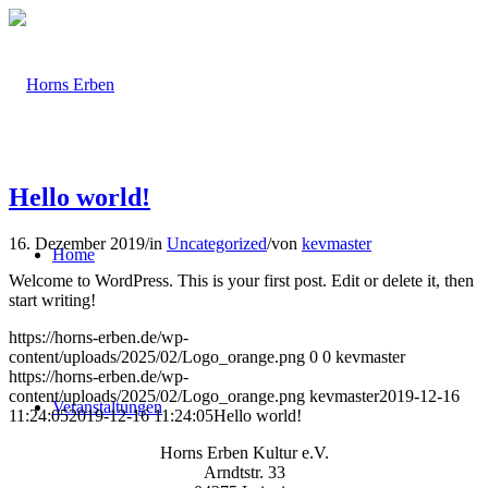
Hello world!
16. Dezember 2019
/
in
Uncategorized
/
von
kevmaster
Home
Welcome to WordPress. This is your first post. Edit or delete it, then
start writing!
https://horns-erben.de/wp-
content/uploads/2025/02/Logo_orange.png
0
0
kevmaster
https://horns-erben.de/wp-
content/uploads/2025/02/Logo_orange.png
kevmaster
2019-12-16
Veranstaltungen
11:24:05
2019-12-16 11:24:05
Hello world!
Horns Erben Kultur e.V.
Arndtstr. 33