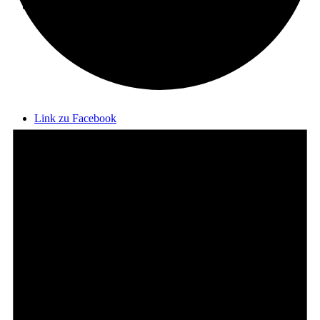
Menü
Menü
Veranstaltungen
für
Link zu Facebook
9.
August
2026
Link zu Instagram
Link zu Telegram