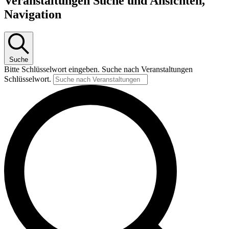
Veranstaltungen Suche und Ansichten,
für
Navigation
10.
Juni
2026
Suche
Bitte Schlüsselwort eingeben. Suche nach Veranstaltungen
Schlüsselwort.